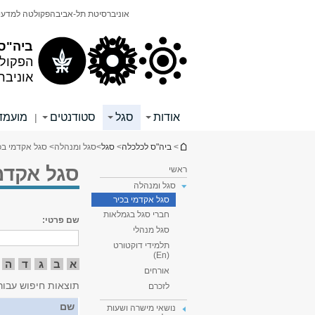
תוכן
תפריט
אוניברסיטת תל-אביב
הפקולטה למדעי
עליון
ראשי
ביה"ס
הפקול
אוניבר
אודות
סגל
סטודנטים
מועמד
|
הינך נמצא כאן
>
ביה"ס לכלכלה
>
סגל
>
סגל ומנהלה
> סגל אקדמי בכ
סגל אקדמ
ראשי
סגל ומנהלה
סגל אקדמי בכיר
חברי סגל בגמלאות
שם פרטי:
סגל מנהלי
תלמידי דוקטורט
(En)
א
ב
ג
ד
ה
אורחים
תוצאות חיפוש עבור
לזכרם
שם
נושאי מישרה ושעות