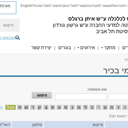
מערכת פ
 החברה
אלפון
שער לסטודנטים
שער לסגל האקדמי
שער לסגל המנהלי
English
 לכלכלה
ע"ש איתן ברגלס
חיפוש
טה למדעי החברה
ע"ש גרשון גורדון
סיטת תל אביב
חיפוש באתר ז
ים
מחקר
אירועים
בוגרים
יצירת קשר
|
|
|
|
יר
י בכיר
שם משפחה:
ו
ז
ח
ט
י
כ
ל
מ
נ
ס
ע
פ
צ
ק
ר
ש
ת
הכל
נק
 האות הכל
מיקום
טלפון
דוא"ל