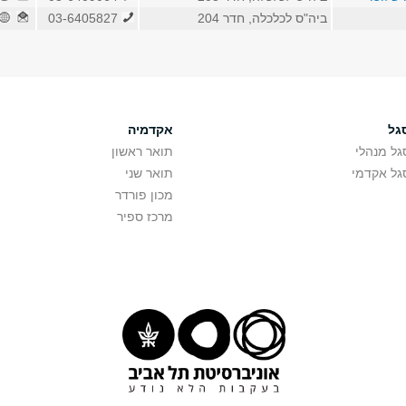
ביה"ס לכלכלה, חדר 204
03-6405827
גל
אקדמיה
גל מנהלי
תואר ראשון
גל אקדמי
תואר שני
מכון פורדר
מרכז ספיר