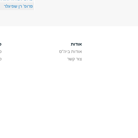
פרופ' רן שפיגלר
אודות
ס
אודות ביה"ס
ס
צור קשר
ס