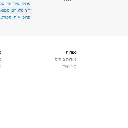
קבלה
פרופ' עופר עדי סט
ד"ר פלג רונן סמוא
פרופ' איתי ספורט
אודות
ס
אודות ביה"ס
ס
צור קשר
ס