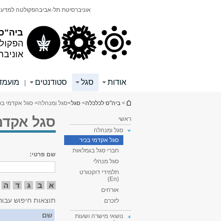
תוכן
תפריט
אוניברסיטת תל-אביב
הפקולטה למדעי
עליון
ראשי
ביה"ס
הפקול
אוניבר
אודות
סגל
סטודנטים
מועמד
|
הינך נמצא כאן
>
ביה"ס לכלכלה
>
סגל
>
סגל ומנהלה
> סגל אקדמי בכ
סגל אקדמ
ראשי
סגל ומנהלה
סגל אקדמי בכיר
חברי סגל בגמלאות
שם פרטי:
סגל מנהלי
תלמידי דוקטורט
(En)
א
ב
ג
ד
ה
אורחים
תוצאות חיפוש עבור
לזכרם
שם
נושאי מישרה ושעות