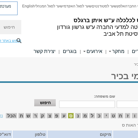
מערכת פ
 החברה
אלפון
שער לסטודנטים
שער לסגל האקדמי
שער לסגל המנהלי
English
 לכלכלה
ע"ש איתן ברגלס
חיפוש
טה למדעי החברה
ע"ש גרשון גורדון
סיטת תל אביב
חיפוש באתר ז
ים
מחקר
אירועים
בוגרים
יצירת קשר
|
|
|
|
יר
י בכיר
שם משפחה:
ו
ז
ח
ט
י
כ
ל
מ
נ
ס
ע
פ
צ
ק
ר
ש
ת
הכל
נק
 האות ס
מיקום
טלפון
דוא"ל